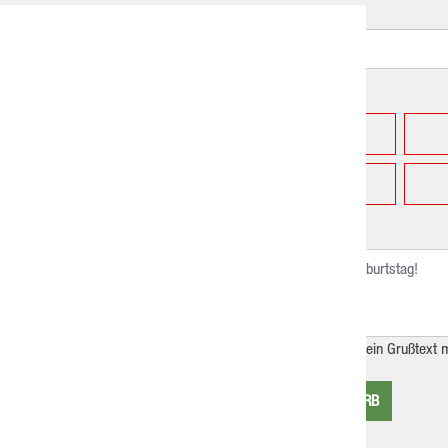
Empfänger
Betrag
-
25.
-
500.
Grußtext
Bitte beachte, dass dein Grußtext
IN DEN WARENKORB