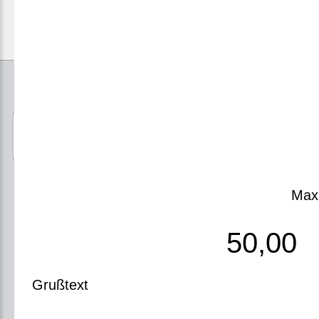
Zahlungsarten
Lieferung & 
Max
Unternehmen
50,00
Kontakt
B2B - Firmen, Vereine und Projekte
Grußtext
Lieferung & Montage
Küchenplanung